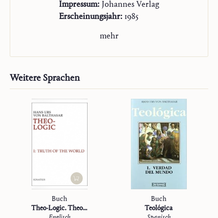
Impressum:
Johannes Verlag
nur, wo sie zugleich Theologie war; im christlichen
Erscheinungsjahr:
1985
Raum kann sie es nur bleiben in einem
leidenschaftlichen Gespräch mit der
mehr
Offenbarungstheologie, ja in der Bereitschaft, sich von
der letztern ihre verborgenen theologischen
Implikationen aufzeigen zu lassen.
Weitere Sprachen
Wir empfehlen:
Jörg Splett: Hans Urs von Balthasar – Wahrheit in
Herrlichkeit. In: Jörg Splett, Denken vor Gott.
Philosophie als Wahrheits-Liebe. Frankfurt a.M. 1996,
197-220.Jörg Splett:
Vorlesungsreihe «Lerngespräch mit
großen Zeugen»
, Teil 12, Wintersemester 2015/16 (zu
Hans Urs von Balthasar und über Theologik I)
Buch
Buch
Theo-Logic. Theological Logical Theory
Teológica
Englisch
Spanisch