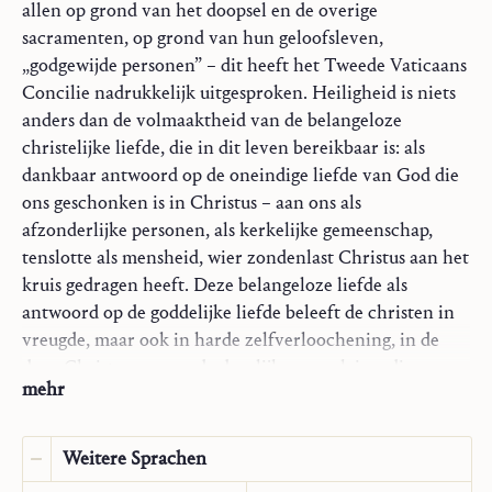
allen op grond van het doopsel en de overige
Impressum:
Saint John Publications
sacramenten, op grond van hun geloofsleven,
Übersetzer:
M. van den Bercken
„godgewijde personen” – dit heeft het Tweede Vaticaans
Jahr:
2026
Concilie nadrukkelijk uitgesproken. Heiligheid is niets
Typ:
Artikel
anders dan de volmaaktheid van de belangeloze
Quellenangabe:
christelijke liefde, die in dit leven bereikbaar is: als
Internat. kath. Tijdschrift Communio
6 (1981): 195–204.
dankbaar antwoord op de oneindige liefde van God die
ons geschonken is in Christus – aan ons als
afzonderlijke personen, als kerkelijke gemeenschap,
tenslotte als mensheid, wier zondenlast Christus aan het
kruis gedragen heeft. Deze belangeloze liefde als
antwoord op de goddelijke liefde beleeft de christen in
vreugde, maar ook in harde zelfverloochening, in de
door Christus gevraagde dagelijkse navolging, die een
mehr
dagelijks „dragen van het kruis” (Lc 9, 23) is. Vanuit het
perspectief dat openging in het paasmysterie, zal Paulus
het radicalisme van de eis van Jezus tot navolging
Weitere Sprachen
consequent uitleggen als een – sacramenteel en