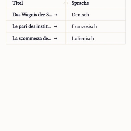
Titel
Sprache
existentieel – meegekruisigd zijn, zelfs een streven met
Hem, uitmondend in een radicaal nieuw leven, een
Das Wagnis der Säkularinstitute
Deutsch
„nieuwe schepping”, door een anticiperende deelneming
aan Zijn verrijzenis.
Le pari des instituts séculiers
Französisch
Dat er binnen deze algemene eis van het evangelie een
La scommessa degli istituti secolari
Italienisch
„uitverkiezing” bestaat van afzonderlijke personen, die
van Christus zelf uitgaat, en als inhoud heeft een
nauwere levens-, zendings- en werkgemeenschap met
Hem, is een gegeven binnen het evangelie zelf dat men
niet kan verwaarlozen, of wegredeneren als een
menselijke interpretatie achteraf. Het verlaten van alles
– bezit, verwanten, zelfs vrouw en kinderen (Lc 18,29v.)
– dat bij de keuze van de twaalf zo nadrukkelijk
onderstreept wordt, en dat ongetwijfeld op de eerste
plaats letterlijk begrepen en vandaaruit als geestelijke
houding tot alle christenen wordt uitgebreid, is
onbetwistbaar: het ligt immers besloten in de