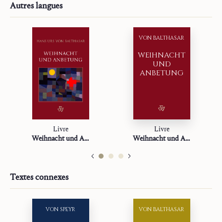
« Tu couronnes l’année de tes bontés »
Autres langues
La lumière de la Parole
Tu as les paroles de la vie éternelle
Jésus, Marie, Église
VON BALTHASAR
Vie chrétienne
WEIHNACHT
Alfa et Oméga
UND
ANBETUNG
Sur la mission
Études
Livre
Livre
Weihnacht und Anbetung
Weihnacht und Anbetung
Textes connexes
VON SPEYR
VON BALTHASAR