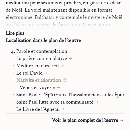
Maison d’édition :
Saint John Publications
méditation pour ses amis et proches, en guise de cadeau
Traducteur :
Julien de Vulpillières
de Noël. La voici maintenant disponible en format
Année :
2022
électronique. Balthasar y contemple le mystère de Noël
Genre :
Livre
en l’éclairant à partir de l’adoration. Que veut dire
La Trilogie
adorer Dieu ? Et comment cet acte est-il transformé une
Lire plus
Essais
fois que Dieu vient à nous sous la forme d’un petit
Localisation dans le plan de l’œuvre
Monographies
enfant, déposé sous nos yeux dans une crèche ? Au fil du
Parole et contemplation
texte, l’adoration apparaît peu à peu comme une attitude
La prière contemplative
qui peut imprégner de l’intérieur toute la vie du
Méditer en chrétien
croyant.
Le roi David
Nativité et adoration
« Venez et voyez »
Saint Paul : L’Épître aux Thessaloniciens et les Épîtres
Saint Paul lutte avec sa communauté
Le Livre de l’Agneau
Le chemin de croix au Colisée
Voir le plan complet de l’œuvre
La triple couronne