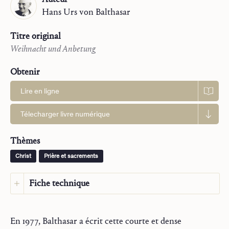
Hans Urs
von Balthasar
Titre original
Weihnacht und Anbetung
Obtenir
Lire en ligne
Télecharger livre numérique
Thèmes
Christ
Prière et sacrements
Fiche technique
Langue :
Français
Langue d’origine :
Allemand
En 1977, Balthasar a écrit cette courte et dense