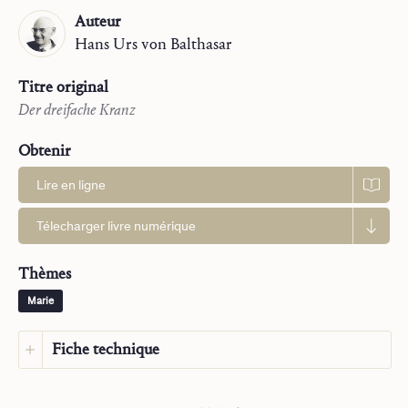
Auteur
Hans Urs
von Balthasar
Titre original
Der dreifache Kranz
Obtenir
Lire en ligne
Télecharger livre numérique
Thèmes
Marie
Fiche technique
La Trilogie
Langue :
Japonais