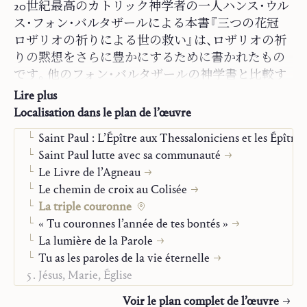
Essais
Langue d’origine :
Allemand
20世紀最高のカトリック神学者の一人ハンス・ウル
Monographies
ISBN:
978-1-63674-015-7
ス・フォン・バルタザールによる本書『三つの花冠
Parole et contemplation
Maison d’édition :
Saint John Publications
ロザリオの祈りによる世の救い』は、ロザリオの祈
La prière contemplative
Traducteurs :
Riyako Hikota, Isomi Shotaro
りの黙想をさらに豊かにするために書かれたもの
Méditer en chrétien
Année :
2022
です。他のフォン・バルタザールの神学書と比較す
Le roi David
Genre :
Livre
れば、学術的探求というよりは霊的な修養を目的と
Lire plus
Nativité et adoration
する本書は、比較的読み易いとはいえ、特に過越の
Localisation dans le plan de l’œuvre
« Venez et voyez »
神秘において究極的に示される三位一体の愛の神
Saint Paul : L’Épître aux Thessaloniciens et les Épîtres
秘への洞察や、包括的なマリア原理を中心とする教
Saint Paul lutte avec sa communauté
会論など、彼の神学の特徴が随所に現れているた
Le Livre de l’Agneau
め、格好のバルタザール入門書とも言えます。本書
Le chemin de croix au Colisée
は、ロザリオを一玄義毎にバラの冠に見立て、それ
La triple couronne
ぞれ 5 つの神秘を霊的に一環一環編み上げて三つ
« Tu couronnes l’année de tes bontés »
の霊的な花冠が完成する、という構成になってお
La lumière de la Parole
り、 喜び・苦しみ・栄えの三つの玄義についての黙
Tu as les paroles de la vie éternelle
想となっています。
Jésus, Marie, Église
Vie chrétienne
Voir le plan complet de l’œuvre