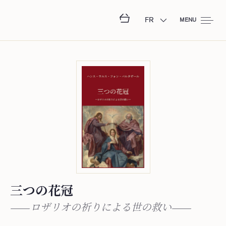
FR
MENU
三つの花冠
―ロザリオの祈りによる世の救い―