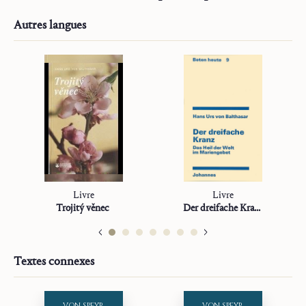
Alfa et Oméga
Sur la mission
Autres langues
Études
Livre
Livre
Trojitý věnec
Der dreifache Kranz
Textes connexes
VON SPEYR
VON SPEYR