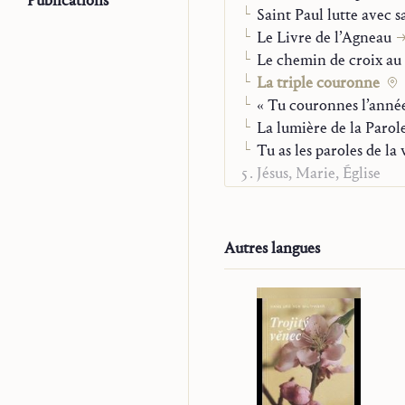
Publications
Saint Paul lutte avec
Dios
Le Livre de l’Agneau
Madr
Le chemin de croix au
La triple couronne
« Tu couronnes l’année
La lumière de la Parol
Tu as les paroles de la 
Jésus, Marie, Église
Vie chrétienne
Alfa et Oméga
Sur la mission
Autres langues
Études