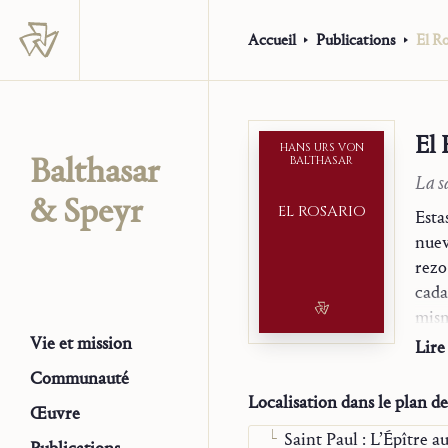
Accueil
Publications
El R
El 
HANS URS VON
Balthasar
BALTHASAR
La s
& Speyr
EL ROSARIO
La Trilogie
Esta
Essais
nuev
Monographies
rezo
Parole et contemplati
cada
La prière contemplati
mism
Méditer en chrétien
real
Vie et mission
Lire
Le roi David
reto
Communauté
Nativité et adoration
salv
Localisation dans le plan d
Œuvre
« Venez et voyez »
que 
Saint Paul : L’Épître a
carn