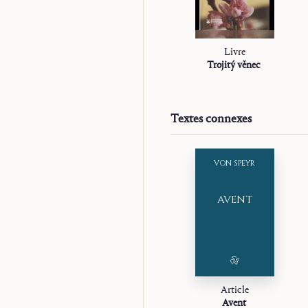
Livre
Trojitý věnec
Textes connexes
VON SPEYR
AVENT
Article
Avent