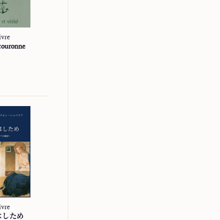
ivre
Livre
Livre
 couronne
Krunica
Hármas koszorú
VON SPEYR
VON SPEYR
ANCILLA
主的婢女
DOMINI
ivre
Livre
Livre
はしため
Ancilla Domini
主的婢女