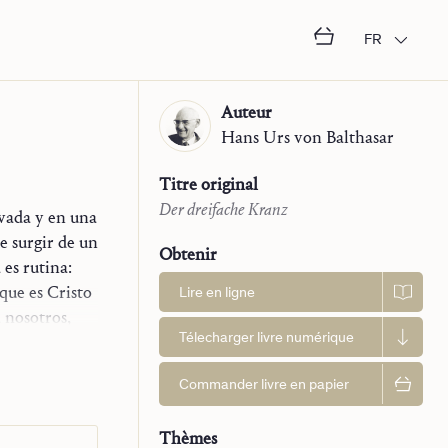
FR
Auteur
Hans Urs
von Balthasar
Titre original
Der dreifache Kranz
vada y en una
e surgir de un
Obtenir
es rutina:
que es Cristo
Lire en ligne
 nosotros,
Télecharger livre numérique
os, y no ha
miento de la
Commander livre en papier
gar central la
a se haga
Thèmes
e salvación de