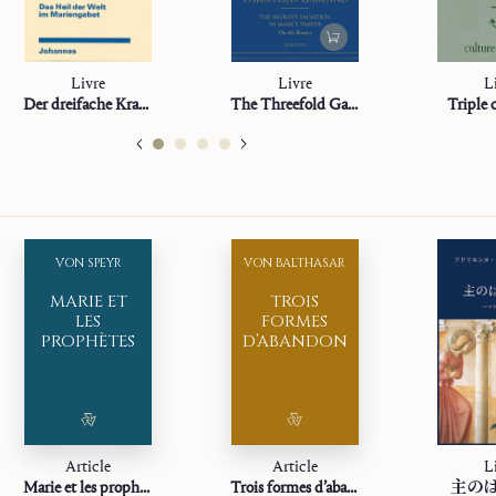
Livre
Livre
L
Der dreifache Kranz
The Threefold Garland
Triple
VON SPEYR
VON BALTHASAR
MARIE ET
TROIS
LES
FORMES
PROPHÈTES
D’ABANDON
Article
Article
L
Marie et les prophètes
Trois formes d’abandon
主の