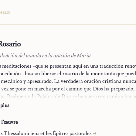
osario
Rosario
alvación del mundo en la oración de María
s meditaciones –que se presentan aquí en una traducción reno
a edición– buscan liberar el rosario de la monotonía que pued
 mecánico y apresurado. La verdadera oración cristiana nunca 
on
 vez se pone en marcha por el camino que Dios ha preparado, 
ve
o. Realmente la Palabra de Dios se ha puesto en camino hacia
mente ha sido acogida entre nosotros y ha habitado con nosotr
 plus
rnado a Dios sola, sino junto con nosotros: he aquí el aconteci
ación realizada por Cristo. En este acontecimiento ocupa un lu
e l’œuvre
es «bendita entre todas las mujeres» por permitir que la Palabr
ux Thessaloniciens et les Épîtres pastorales
e en su seno y poner toda su sustancia a disposición del plan d