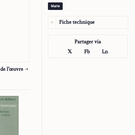
o con la
Marie
Fiche technique
Langue :
Espagnol
Partager via
Langue d’origine :
Allemand
ISBN:
978-1-63674-096-6
𝕏
Fb
Ln
Maison d’édition :
Saint John
Publications
 de l’œuvre
Traducteur :
Juan Manuel Sara
Année :
2025
Genre :
Livre