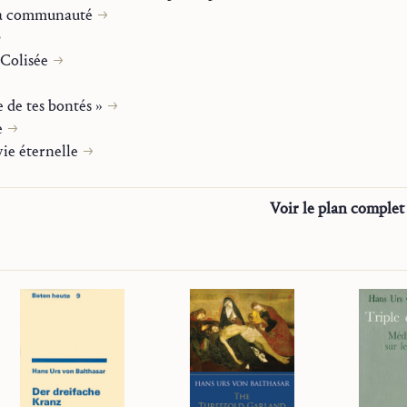
 sa communauté
. Y en este acontecimiento se nos invita a entrar contempland
e la vida del Hijo.
 Colisée
 de tes bontés »
e
vie éternelle
Voir le plan complet