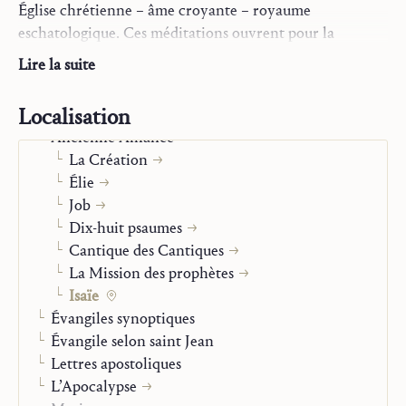
Église chrétienne – âme croyante – royaume
eschatologique. Ces méditations ouvrent pour la
théologie biblique des perspectives et des horizons de
Lire la suite
grande ampleur.
Localisation
Commentaires des Écritures saintes
D’après la préface de Hans Urs von Balthasar
Ancienne Alliance
La Création
Élie
Job
Dix-huit psaumes
Cantique des Cantiques
La Mission des prophètes
Isaïe
Évangiles synoptiques
Évangile selon saint Jean
Lettres apostoliques
L’Apocalypse