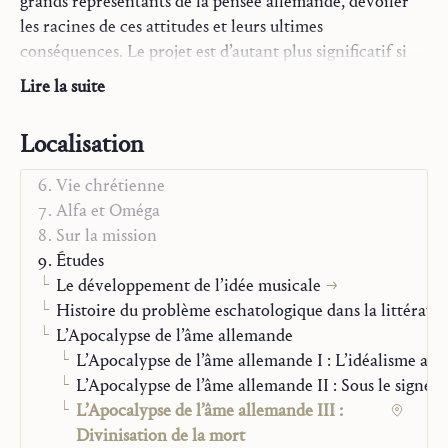
grands représentants de la pensée allemande, dévoiler
les racines de ces attitudes et leurs ultimes
conséquences. Le projet est d’autant plus significatif si
La Trilogie
l’on pense que l’œuvre a vu le jour à la veille de la
Essais
Lire la suite
seconde guerre mondiale, en pleine époque nazie.
Monographies
Parole et contemplation
Localisation
Le
premier tome
avait offert, après l’introduction, un
Jésus, Marie, Église
aperçu historique du processus de sécularisation de la
Vie chrétienne
ème
pensée, du Moyen Âge au 18
siècle. Balthasar avait
Alfa et Oméga
étudié ensuite les auteurs suivants : Lessing, Herder,
Sur la mission
Kant, Fichte, Schelling, Novalis, Hölderlin, Schiller,
Études
Goethe, Jean Paul, Hegel. Le dernier chapitre, intitulé
Le développement de l’idée musicale
« Le crépuscule des dieux », était consacré à la fin du
Histoire du problème eschatologique dans la littérat
romantisme (« la face cachée ») avec Hebbel, Wagner,
L’Apocalypse de l’âme allemande
Kierkegaard et Nietzsche.
L’Apocalypse de l’âme allemande I : L’idéalisme al
L’Apocalypse de l’âme allemande II : Sous le signe 
Le « principe prométhéen » du premier tome voyait
L’Apocalypse de l’âme allemande III :
s’opposer,
dans le deuxième
, le « principe dionysiaque ».
Divinisation de la mort
L’opposition entre la « vie » et l’« esprit » apparaissait