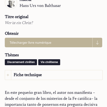
Hans Urs
von Balthasar
Titre original
Wer ist ein Christ?
Obtenir
Télecharger livre numérique
Thèmes
Discernement chrétien
Vie chrétienne
Fiche technique
Langue :
Espagnol
Langue d’origine :
Allemand
En este pequeño gran libro, el autor nos manifiesta –
Maison d’édition :
Ediciones San Juan
desde el conjunto de los misterios de la Fe católica– la
Traducteurs :
Juan Manuel Sara, Manuel
importancia tanto de ponernos esta pregunta decisiva