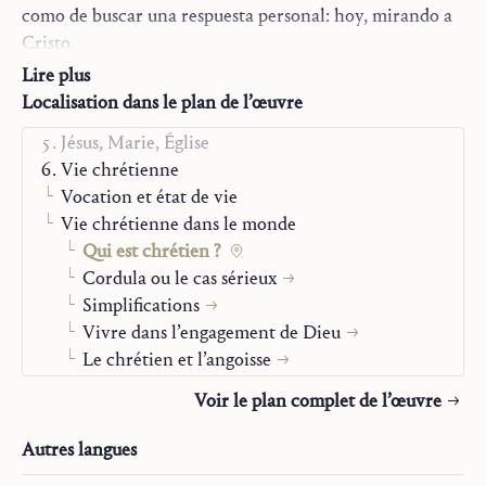
Olasagasti
como de buscar una respuesta personal: hoy, mirando a
La Trilogie
Année :
2017
Cristo.
Essais
Genre :
Livre
Lire plus
Monographies
Localisation dans le plan de l’œuvre
Parole et contemplation
Jésus, Marie, Église
Vie chrétienne
Vocation et état de vie
Vie chrétienne dans le monde
Qui est chrétien ?
Cordula ou le cas sérieux
Simplifications
Vivre dans l’engagement de Dieu
Le chrétien et l’angoisse
Points de repères
Voir le plan complet de l’œuvre
Nouveaux points de repères
Petit abrégé pour des laïcs incertains
Autres langues
Les chrétiens sont simples