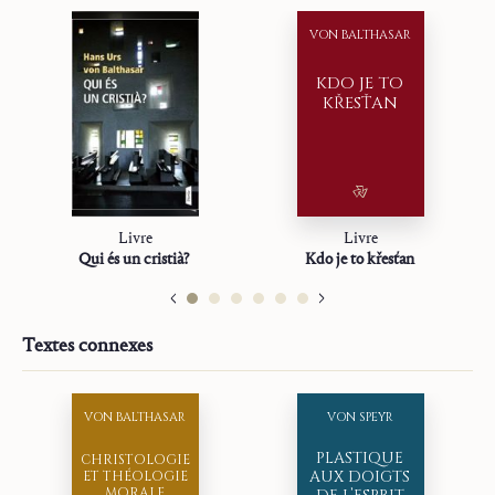
Examinez tout – gardez ce qui est bon
La réponse de la foi
VON BALTHASAR
Alfa et Oméga
KDO JE TO
Sur la mission
KŘESŤAN
Études
Livre
Livre
Qui és un cristià?
Kdo je to křesťan
Textes connexes
VON BALTHASAR
VON SPEYR
PLASTIQUE
CHRISTOLOGIE
AUX DOIGTS
ET THÉOLOGIE
MORALE