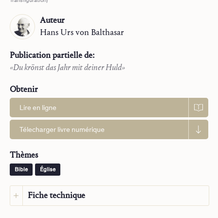
Transfiguration)
Auteur
Hans Urs
von Balthasar
Publication partielle de:
«Du krönst das Jahr mit deiner Huld»
Obtenir
Lire en ligne
La Trilogie
Télecharger livre numérique
Essais
Monographies
Thèmes
Parole et contemplation
La prière contemplative
Bible
Église
Méditer en chrétien
Fiche technique
Le roi David
Nativité et adoration
Langue :
Français