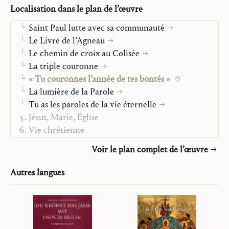
« Venez et voyez »
Localisation dans le plan de l’œuvre
Langue d’origine :
Allemand
Saint Paul : L’Épître aux Thessaloniciens et les Épîtres
Maison d’édition :
Saint John Publications
Saint Paul lutte avec sa communauté
Traducteurs :
Françoise Brague, Rudolf Staub
Le Livre de l’Agneau
Année :
2024
Le chemin de croix au Colisée
Genre :
Extrait
La triple couronne
Source
« Tu couronnes l’année de tes bontés »
Revue catholique internationale Communio
33/1 (Paris,
La lumière de la Parole
2008), 35–40. Autre traduction du même texte dans
Tu as les paroles de la vie éternelle
H.U. von Balthasar,
Tu couronnes l’année de tes
Jésus, Marie, Église
bontés. Sermons pour les grandes fêtes de l’année
Vie chrétienne
liturgique
. Paris, Salvator, 2004.
Alfa et Oméga
Voir le plan complet de l’œuvre
Sur la mission
Études
Autres langues