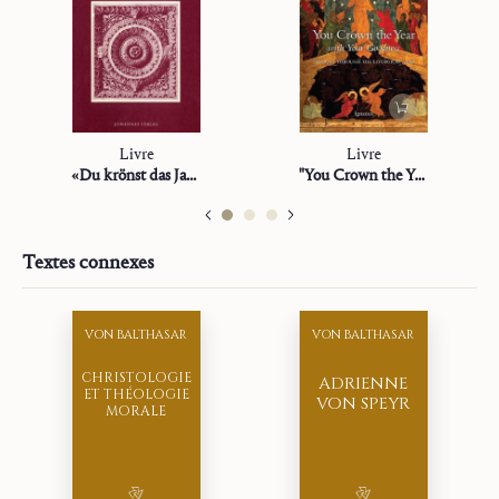
Livre
Livre
«Du krönst das Jahr mit deiner Huld»
"You Crown the Year with Your Goodness"
Textes connexes
VON BALTHASAR
VON BALTHASAR
CHRISTOLOGIE
ADRIENNE
ET THÉOLOGIE
VON SPEYR
MORALE