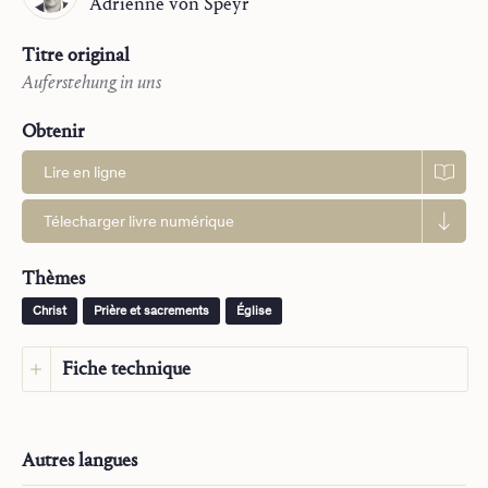
Adrienne
von Speyr
Titre original
Auferstehung in uns
Obtenir
Lire en ligne
Télecharger livre numérique
Thèmes
Christ
Prière et sacrements
Église
Fiche technique
Langue :
Japonais
Langue d’origine :
Allemand
Autres langues
Maison d’édition :
Saint John Publications