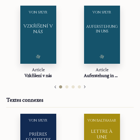
Traducteur :
Riyako Hikota
Année :
2023
VON SPEYR
VON SPEYR
Genre :
Article
VZKŘÍŠENÍ V
AUFERSTEHUNG
NÁS
IN UNS
Article
Article
Vzkříšení v nás
Auferstehung in uns
Textes connexes
VON SPEYR
VON BALTHASAR
LETTRE À
PRIÈRES
UNE
D’ARTISTES