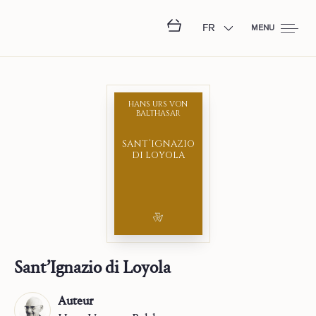
FR
MENU
HANS URS VON
BALTHASAR
SANT’IGNAZIO
DI LOYOLA
Sant’Ignazio di Loyola
Auteur