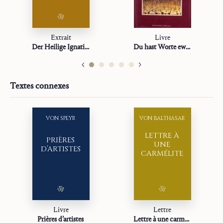
Extrait
Livre
Der Heilige Ignatius
Du hast Worte ewigen Lebens
Textes connexes
VON SPEYR
VON BALTHASAR
LETTRE À
PRIÈRES
UNE
D’ARTISTES
CARMÉLITE
Livre
Lettre
Prières d’artistes
Lettre à une carmélite