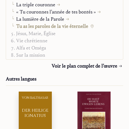
Traducteur :
Communauté Saint-Jean
La triple couronne
Année :
2022
« Tu couronnes l’année de tes bontés »
Genre :
Extrait
La lumière de la Parole
Tu as les paroles de la vie éternelle
Jésus, Marie, Église
Vie chrétienne
Alfa et Oméga
Sur la mission
Études
Voir le plan complet de l’œuvre
Autres langues
VON BALTHASAR
DER HEILIGE
IGNATIUS