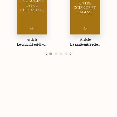
LE CRUCIFIÉ
ENTRE
EST-IL
SCIENCE ET
«HEUREUX» ?
SAGESSE
Article
Article
Le crucifié est-il «heureux» ?
La santé entre science et sagesse