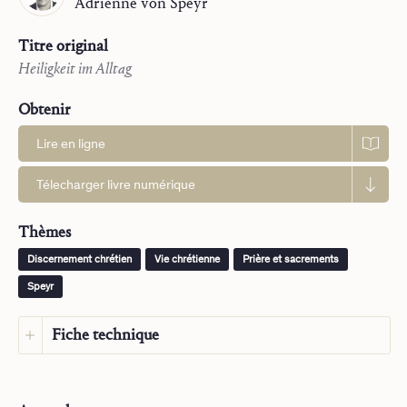
Adrienne
von Speyr
Titre original
Heiligkeit im Alltag
Obtenir
Lire en ligne
Télecharger livre numérique
Thèmes
Discernement chrétien
Vie chrétienne
Prière et sacrements
Speyr
Fiche technique
Langue :
Japonais
Langue d’origine :
Allemand