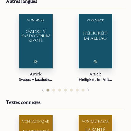
Autres langues
Maison d’édition :
Saint John Publications
Traducteur :
Riyako Hikota
Année :
2023
VON SPEYR
VON SPEYR
Genre :
Article
SVATOST V
HEILIGKEIT
KAŽDODENNÍM
IM ALLTAG
ŽIVOTĚ
Article
Article
Svatost v každodenním životě
Heiligkeit im Alltag
Textes connexes
VON BALTHASAR
VON BALTHASAR
LA SANTÉ