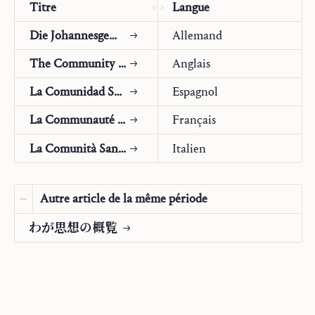
Titre
Langue
なぜ、(アドリエンヌがその書すべてに詳細な注釈
Die Johannesgemeinschaft
Allemand
をつけた)聖ヨハネを、私たちの守護聖人として選
んだのでしょうか。なぜなら彼は愛の弟子であり、
The Community of Saint John
Anglais
神人イエス・キリストの神秘に最も深く立ち入り、
La Comunidad San Juan
Espagnol
御父への愛と従順からイエスはキリストだと認め
La Communauté Saint⁠-⁠Jean
Français
た人だからです。なぜなら彼は、ペトロが率いる教
会に聖母を迎え入れるため、童貞として、おとめで
La Comunità San Giovanni
Italien
ある聖母を自らの家に受け入れねばならず、そう
することで「聖なる汚れのない教会
(
sancta
Autre article de la même période
immaculata ecclesia
)
」(エフェソ 5：27)と目に見える「使
わ⁠が⁠思⁠想⁠の⁠概⁠覧
徒的教会
(
apostolica ecclesia
)
」とを一つにした人だか
らです。なぜなら彼は、愛する者として最後まで残
りながらも(ヨハネ21：23)、常に後ろに控える存在で
あり続け(イエスが「[ヨハネを含む]この人たち以