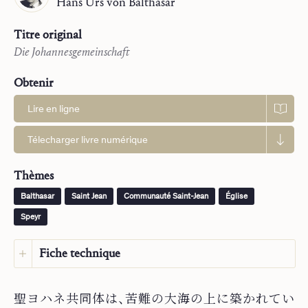
Hans Urs
von Balthasar
Titre original
Die Johannesgemeinschaft
Obtenir
Lire en ligne
Télecharger livre numérique
Thèmes
Balthasar
Saint Jean
Communauté Saint-Jean
Église
Speyr
Fiche technique
Langue :
Japonais
聖
ヨハネ共同体は、苦難の大海の上に築かれてい
Langue d’origine :
Allemand