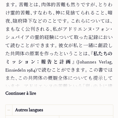
Maison d’édition :
Saint John Publications
ます。苦難とは、肉体的苦難も然りですが、とりわ
Traducteur :
Riyako Hikota
け霊的苦難、すなわち、神に見捨てられること、暗
Année :
2023
夜、陰府降下などのことです。これらについては、
Genre :
Article
まもなく公刊される、私がアドリエンヌ・フォン・
シュパイアの霊的経験について取った記録におい
て読むことができます。彼女が私と一緒に創設し
た共同体の原案を作ったということは、
『私たちの
ミッション：報告と計画』
(Johannes Verlag,
Einsiedeln 1984)
で読むことができます。この書では
また、この共同体の概観全体についても提示して
います。アドリエンヌの苦難という「岩」の上に建
Continuer à lire
てられた聖ヨハネ共同体という家は、教会内外に
吹き荒れることが予測されるすべての嵐に耐える
Autres langues
ことになるのです(マタイ7：25)。